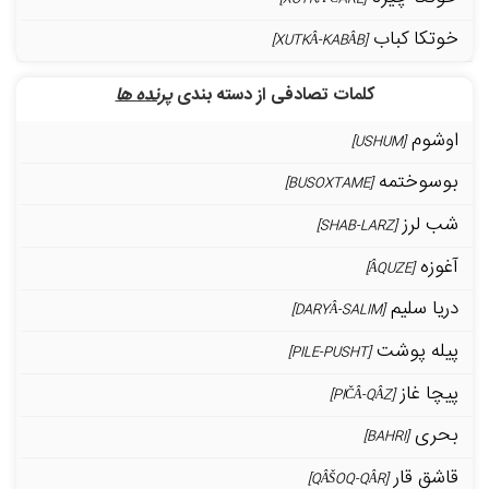
خوتکا کباب
[XUTKÂ-KABÂB]
کلمات تصادفی از دسته بندی
پرنده ها
اوشوم
[USHUM]
بوسوختمه
[BUSOXTAME]
شب لرز
[SHAB-LARZ]
آغوزه
[ÂQUZE]
دریا سلیم
[DARYÂ-SALIM]
پیله پوشت
[PILE-PUSHT]
پیچا غاز
[PIČÂ-QÂZ]
بحری
[BAHRI]
قاشق قار
[QÂŠOQ-QÂR]