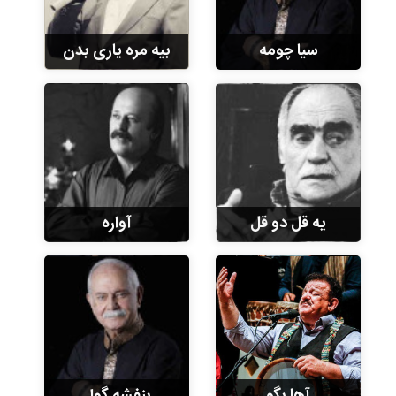
سیا چومه
بیه مره یاری بدن
یه قل دو قل
آواره