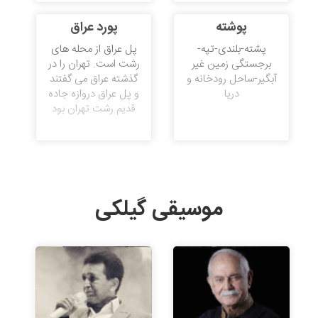
پوشته
پورد عراق
پشته-بلندی-تپه-
پل عراق از محله های
برجستگی زمین غیر
رشت است. تهران را در
آبگیر-ساحل رودخانه و
گذشته عراق می گفتند
دریا
و پل عراق دروازه جاده
قدیم رشت تهران بود
موسیقی گیلکی