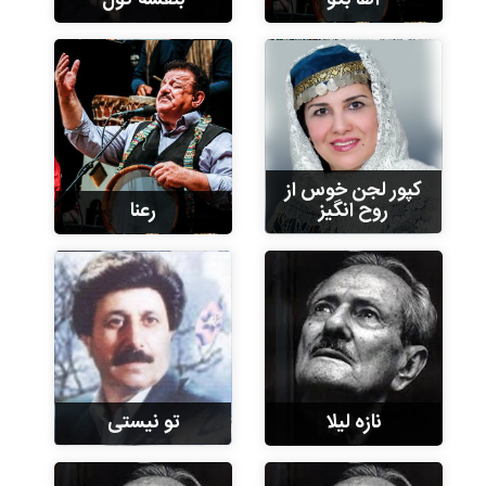
آها بگو
بنفشه گول
کپور لجن خوس از
روح انگیز
رعنا
نازه لیلا
تو نیستی