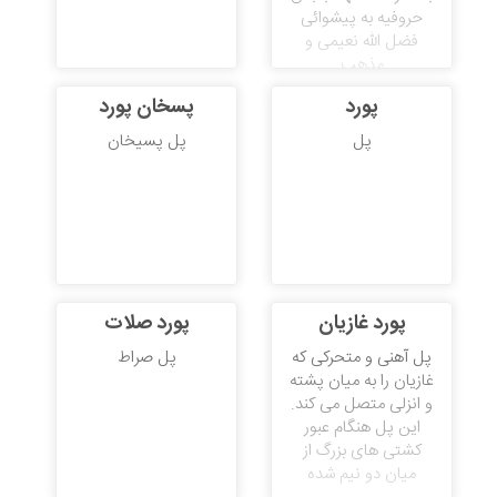
حروفیه به پیشوائی
فضل الله نعیمی و
مذهب
پورد
پسخان پورد
پل
پل پسیخان
پورد غازیان
پورد صلات
پل آهنی و متحرکی که
پل صراط
غازیان را به میان پشته
و انزلی متصل می کند.
این پل هنگام عبور
کشتی های بزرگ از
میان دو نیم شده