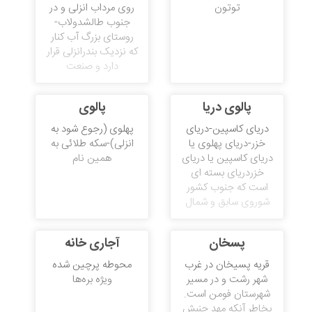
توتون
روی مرداب انزلی و در
جنوب طالشدولاب-
روستای بزرگ آب کنار
که نزدیک بندرانزلی قرار
دارد و صنعت
پالوی دریا
پالوی
دریای کاسپین-دریای
پهلوی (رجوع شود به
خزر-دریای پهلوی یا
انزلی)-سکه طلائی به
دریای کاسپین یا دریای
همین نام
خزردریای بسته ای
است که جنوب کشور
شوروی سابق و شمال
پسخان
آجاری خانه
قریه پسیخان در غرب
محوطه پرچین شده
شهر رشت و در مسیر
ویژه بره‌ها
شهرستان فومن است.
بخاطر آنکه مهد جنبش