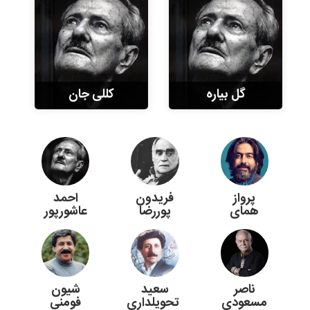
گل بیاره
کللی جان
پرواز
فریدون
احمد
همای
پوررضا
عاشورپور
ناصر
سعید
شیون
مسعودی
تحویلداری
فومنی