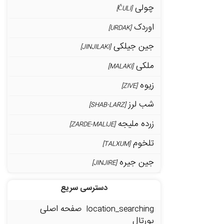
چولی
[ČULI]
اوردک
[URDAK]
جین جیلکی
[JINJILAKI]
ملکی
[MALAKI]
زیوه
[ZIVE]
شب لرز
[SHAB-LARZ]
زرده ملیجه
[ZARDE-MALIJE]
تلخوم
[TALXUM]
جین جیره
[JINJIRE]
دسترسی سریع
صفحه اصلی
location_searching
پورتال