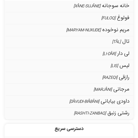
خانه سوجانه
[XÂNE-SUJÂNE]
فولوغ
[FULOQ]
مریم نوخوده
[MARYAM-NUXUDE]
تال
[TÂL]
لی دار
[LI-DÂR]
لیس
[LIS]
رازقی
[RAZEQI]
مرجانی
[MARJÂNI]
داودی بیابانی
[DÂVUDI-BIÂBÂNI]
رشتی زنبق
[RASHTI-ZANBAQ]
دسترسی سریع