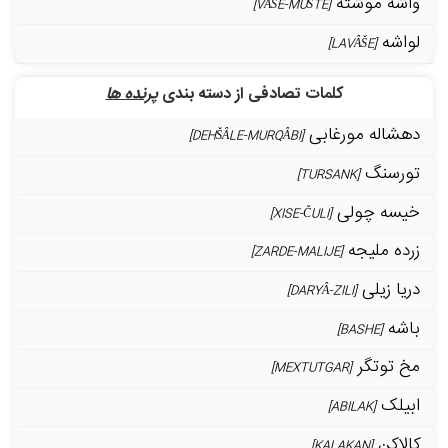
واشه موشته
[VÂŠE-MUŠTE]
لواشه
[LAVÂŠE]
کلمات تصادفی از دسته بندی
پرنده ها
دهشاله مورغابی
[DEHŠÂLE-MURQÂBI]
تورسنگ
[TURSANK]
خیسه چولی
[XISE-ČULI]
زرده ملیجه
[ZARDE-MALIJE]
دریا زیلی
[DARYÂ-ZILI]
باشه
[BASHE]
مخ توتگر
[MEXTUTGAR]
ابیلک
[ABILAK]
کالاکن
[KALAKAN]