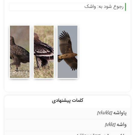
رجوع شود به: واشک
کلمات پیشنهادی
یاواشه
[YÂVÂŠE]
واشه
[VÂŠE]