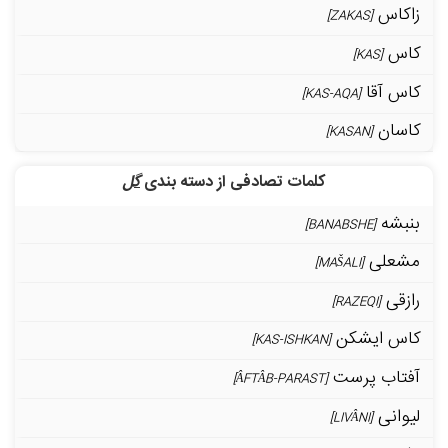
زاکاس
[ZAKAS]
کاس
[KAS]
کاس آقا
[KAS-AQA]
کاسان
[KASAN]
کلمات تصادفی از دسته بندی
گل
بنبشه
[BANABSHE]
مشعلی
[MAŠALI]
رازقی
[RAZEQI]
کاس ایشکن
[KAS-ISHKAN]
آفتاب پرست
[ÂFTÂB-PARAST]
لیوانی
[LIVÂNI]